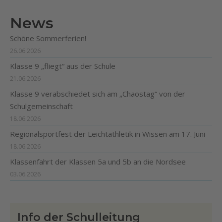
News
Schöne Sommerferien!
26.06.2026
Klasse 9 „fliegt“ aus der Schule
21.06.2026
Klasse 9 verabschiedet sich am „Chaostag“ von der
Schulgemeinschaft
18.06.2026
Regionalsportfest der Leichtathletik in Wissen am 17. Juni
18.06.2026
Klassenfahrt der Klassen 5a und 5b an die Nordsee
03.06.2026
Info der Schulleitung