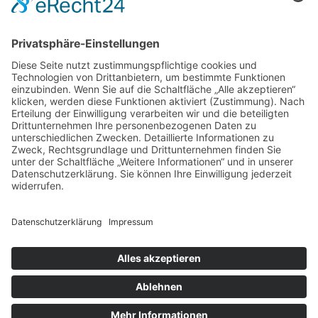
Anschrift
Michael-Ende-Schule
Erlenweg 2A
56470 Bad Marienberg
Kontakt
© Michael Ende Schule 2026