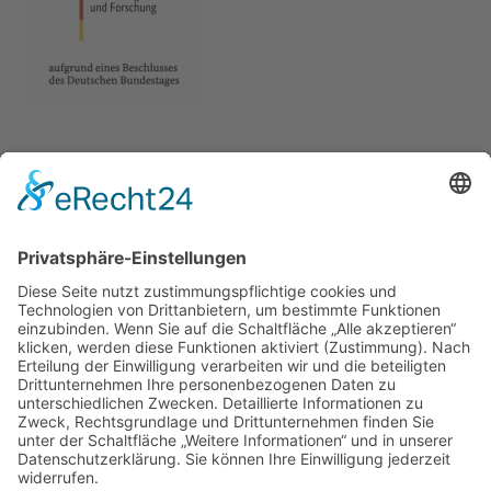
Anschrift
Michael-Ende-Schule
Erlenweg 2A
56470 Bad Marienberg
Kontakt